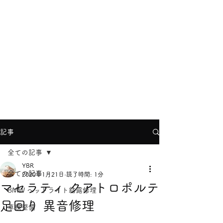
YBRヨコハマ
info@ybr.yokohama
TEL
045-624-8866
記事
全ての記事
YBR
全ての記事
2020年1月21日
読了時間: 1分
マセラティ クアトロポルテ
BMW ヘッドライト結露修理
足回り 異音修理
車検整備