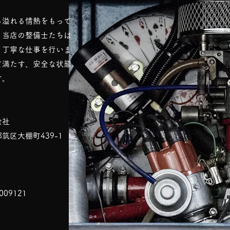
る溢れる情熱をもって
。当店の整備士たちは
・丁寧な仕事を行いま
て満たす、安全な状態
す。
会社
区大棚町439-1
09121