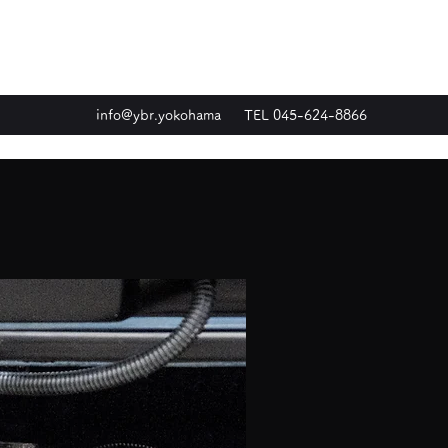
info@ybr.yokohama
TEL 045-624-8866