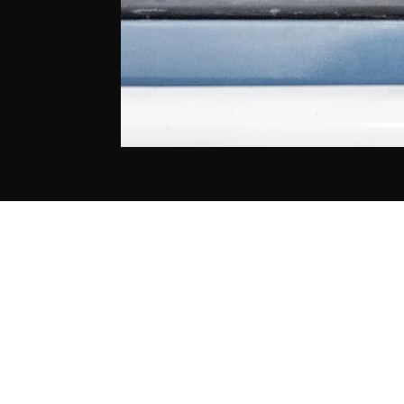
YBRヨコハマ
info@ybr.yokohama
TEL 045-624-8866
FAX 045-624-8182
神奈川県横浜市都筑区大棚町439-1