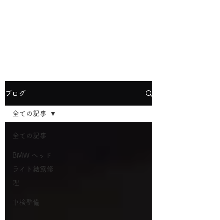
YBRヨコハマ
info@ybr.yokohama
TEL
045-624-8866
ブログ
全ての記事
全ての記事
BMW ヘッド
ライト結露修
理
車検整備