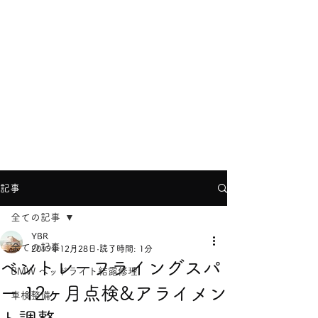
YBRヨコハマ
info@ybr.yokohama
TEL
045-624-8866
記事
全ての記事
YBR
全ての記事
2019年12月28日
読了時間: 1分
ベントレーフライングスパ
BMW ヘッドライト結露修理
ー 12ヶ月点検&アライメン
車検整備