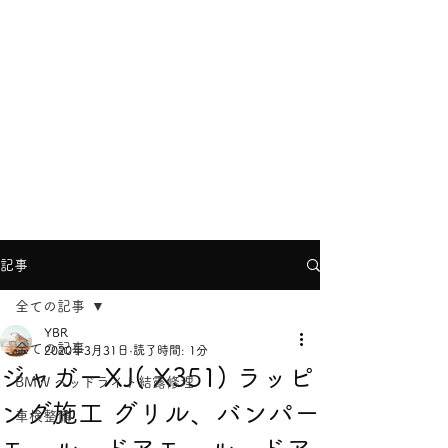
YBRヨコハマ
info@ybr.yokohama
TEL
045-624-8866
記事
全ての記事
YBR
全ての記事
2020年3月31日
読了時間: 1分
ジャガーXJ( X351) ラッピ
BMW ヘッドライト結露修理
ング施工 グリル、バンパー
車検整備