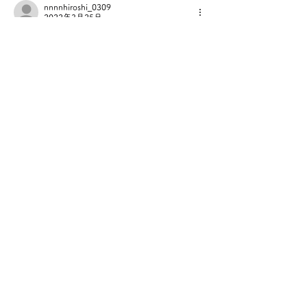
nnnnhiroshi_0309
2022年3月25日
ベンツAMG　A35のグリル交換を考えてお
ります。
社外品で、価格がバラバラですが、お薦めは
ありますか？
A177用になります。
いいね！
返信
sinanjustein.msn06s
2021年3月24日
GLB200dのパナメリカーナグリル交換は部
品代込みでおいくらになりますでしょうか？
いいね！
返信
YBR
2021年3月24日
返信先
sinanjustein.msn06s
部品(グリル)は持込をお願いしていま