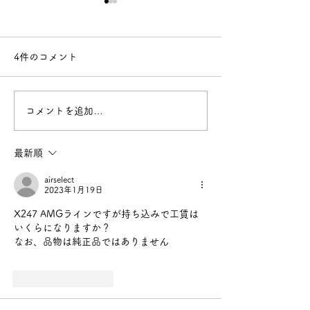
4件のコメント
コメントを追加…
BMW F11 528iツーリン
トヨタ サーフ 
グ 左リア エアサス故障
せ替え V6 エンジン換装
最新順
エアサス交換 神奈川県横
TOYOTA 神
airselect
2023年1月19日
浜市都筑区
都筑区
X247 AMGラインですが持ち込みで工賃は
いくらになりますか？
なお、品物は純正品ではありません
いいね！
返信