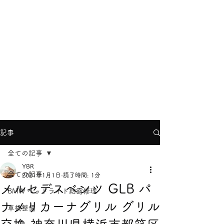
YBRヨコハマ
info@ybr.yokohama
TEL
045-624-8866
記事
全ての記事
YBR
全ての記事
2021年1月1日
読了時間: 1分
メルセデスベンツ GLB パ
BMW ヘッドライト結露修理
ナメリカーナグリル グリル
車検整備