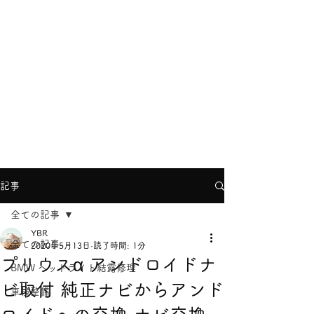
YBRヨコハマ
info@ybr.yokohama
TEL
045-624-8866
記事
全ての記事
YBR
全ての記事
2020年5月13日
読了時間: 1分
プリウスα アンドロイドナ
BMW ヘッドライト結露修理
ビ取付 純正ナビからアンド
車検整備